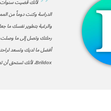
لأنك قضيت سنوات ط
الدراسة وكنت دوماً من المم
والرغبة بتطوير نفسك ما جع
رحلتك وتصل إلى ما وصلت إل
أفضل ما لديك وتسعد لراحت
Brildox، لأنك تستحق أن تعرف أكثر