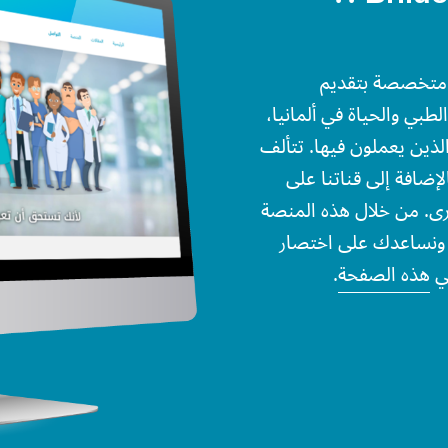
ترونية متخصصة بتقديم
ي والحياة في ألمانيا،
 الذين يعملون فيها. تتألف
لإضافة إلى قناتنا على
خرى. من خلال هذه المنصة
ة ونساعدك على اختصار
في
هذه الصفحة
.